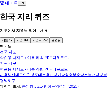
🏆
내 기록
EN
한국 지리 퀴즈
지도에서 지역을 찾아보세요
시도
17
시군
161
시군구
252
읍면동
백지도
전국 시도
학습용 백지도 / 이름 라벨 PDF 다운로드.
전국 시군
학습용 백지도 / 이름 라벨 PDF 다운로드.
서울
부산
대구
인천
광주
대전
울산
경기
강원
충북
충남
전북
전남
경북
경남
제주
데이터 출처
:
통계청 SGIS 행정구역경계 (2025)