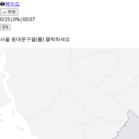
🖨
백지도
←
뒤로
0
/
25
|
0
%
|
00:08
EN
서울 동대문구
을(를) 클릭하세요