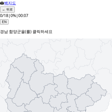
🖨
백지도
←
뒤로
0
/
18
|
0
%
|
00:08
EN
경남 함양군
을(를) 클릭하세요