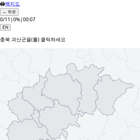
🖨
백지도
←
뒤로
0
/
11
|
0
%
|
00:08
EN
충북 괴산군
을(를) 클릭하세요