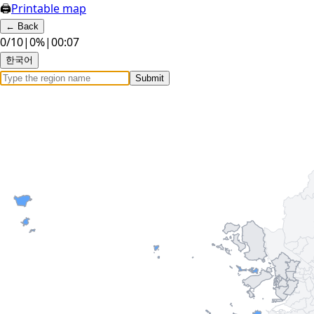
🖨
Printable map
←
Back
0
/
10
|
0
%
|
00:08
한국어
Submit