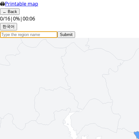
🖨
Printable map
←
Back
0
/
16
|
0
%
|
00:07
한국어
Submit