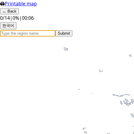
🖨
Printable map
←
Back
0
/
14
|
0
%
|
00:07
한국어
Submit