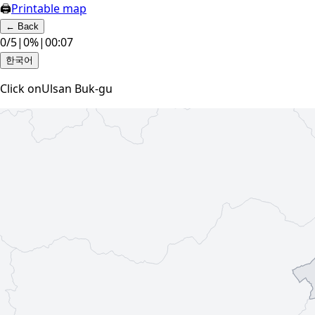
🖨
Printable map
←
Back
0
/
5
|
0
%
|
00:07
한국어
Click on
Ulsan Buk-gu